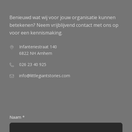
Benieuwd wat wij voor jouw organisatie kunnen
betekenen? Neem vrijblijvend contact met ons op
voor een kennismaking.
Infanteriestraat 140
6822 NH Arnhem
026 23 40 925
info@littlegiantstories.com
Naam *